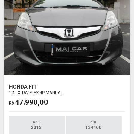
HONDA FIT
1.4 LX 16V FLEX 4P MANUAL
47.990,00
R$
Ano
Km
2013
134400