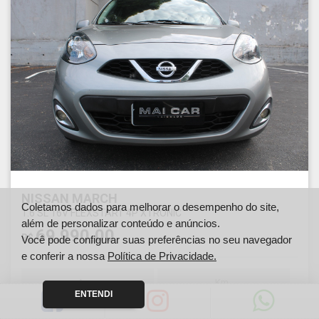
NISSAN MARCH
Coletamos dados para melhorar o desempenho do site,
1.6 SL 16V FLEXSTART 4P XTRONIC
além de personalizar conteúdo e anúncios.
69.990,00
R$
Você pode configurar suas preferências no seu navegador
e conferir a nossa
Política de Privacidade.
Ano
Km
ENTENDI
2018
67150